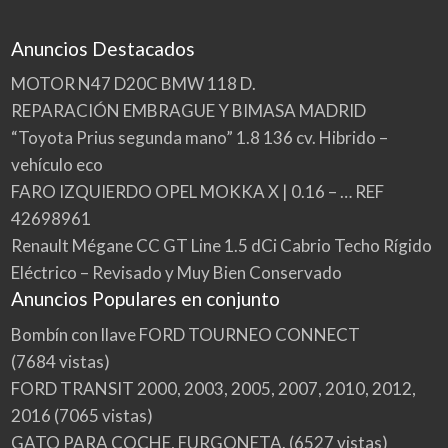
Anuncios Destacados
MOTOR N47 D20C BMW 118 D.
REPARACIÓN EMBRAGUE Y BIMASA MADRID
“Toyota Prius segunda mano” 1.8 136 cv. Hibrido –
vehículo eco
FARO IZQUIERDO OPEL MOKKA X | 0.16 – … REF
42698961
Renault Mégane CC GT Line 1.5 dCi Cabrio Techo Rígido
Eléctrico – Revisado y Muy Bien Conservado
Anuncios Populares en conjunto
Bombín con llave FORD TOURNEO CONNECT
(7684 vistas)
FORD TRANSIT 2000, 2003, 2005, 2007, 2010, 2012,
2016
(7065 vistas)
GATO PARA COCHE, FURGONETA.
(6527 vistas)