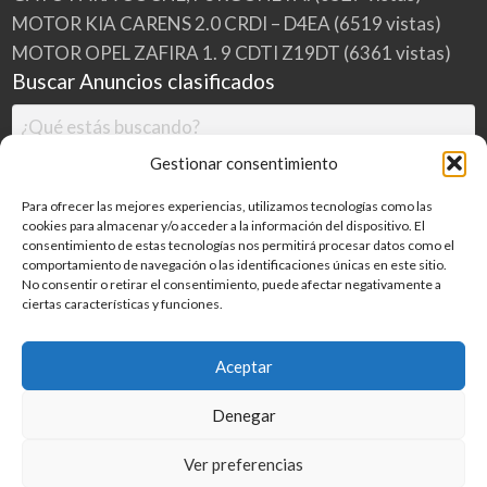
MOTOR KIA CARENS 2.0 CRDI – D4EA
(6519 vistas)
MOTOR OPEL ZAFIRA 1. 9 CDTI Z19DT
(6361 vistas)
Buscar Anuncios clasificados
Gestionar consentimiento
Para ofrecer las mejores experiencias, utilizamos tecnologías como las
cookies para almacenar y/o acceder a la información del dispositivo. El
consentimiento de estas tecnologías nos permitirá procesar datos como el
comportamiento de navegación o las identificaciones únicas en este sitio.
No consentir o retirar el consentimiento, puede afectar negativamente a
ciertas características y funciones.
Buscar
Aceptar
Denegar
Inicio
Categorías
Blog
Ver preferencias
©
2026
MILDESGUACES.NET
| Todos los derechos reservados