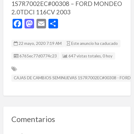
1S7R7002EC#00308 – FORD MONDEO
2.0TDCI 116CV 2003
F
M
E
C
ac
as
m
o
e
to
ai
m
22 mayo, 2020 7:19 AM
Este anuncio ha caducado
b
d
l
p
Listing ID
6765ec77d0774c23
647 vistas totales, 0 hoy
o
o
ar
o
n
ti
k
r
CAJAS DE CAMBIOS SEMINUEVAS 1S7R7002EC#00308 - FORD 
Comentarios