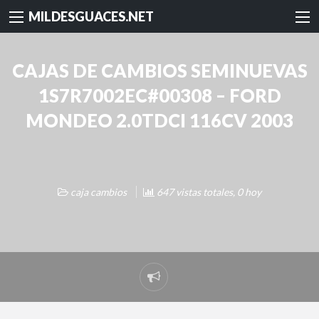
MILDESGUACES.NET
CAJAS DE CAMBIOS SEMINUEVAS
1S7R7002EC#00308 – FORD
MONDEO 2.0TDCI 116CV 2003
caja cambios
647 vistas totales, 0 hoy
Reportar
problema