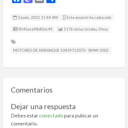
ac
as
m
o
e
to
ai
m
3 junio, 2021 11:44 AM
Este anuncio ha caducado
b
d
l
p
Listing ID
8545ece98df2ec49
1176 vistas totales, 0 hoy
o
o
ar
o
n
ti
k
r
MOTORES DE ARRANQUE 10439713070 - BMW 2002
Comentarios
Dejar una respuesta
Debes estar
conectado
para pubicar un
comentario.