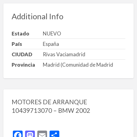
Additional Info
Estado
NUEVO
País
España
CIUDAD
Rivas Vaciamadrid
Provincia
Madrid (Comunidad de Madrid
MOTORES DE ARRANQUE
10439713070 – BMW 2002
F
M
E
C