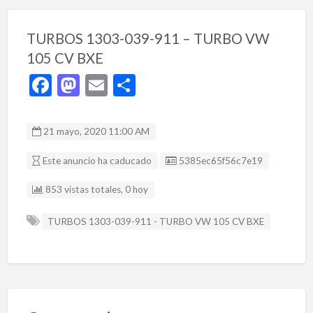
TURBOS 1303-039-911 – TURBO VW
105 CV BXE
F
M
E
C
ac
as
m
o
e
to
ai
m
21 mayo, 2020 11:00 AM
b
d
l
p
Listing ID
Este anuncio ha caducado
5385ec65f56c7e19
o
o
ar
o
n
ti
853 vistas totales, 0 hoy
k
r
TURBOS 1303-039-911 - TURBO VW 105 CV BXE