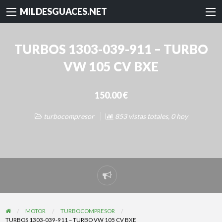
MILDESGUACES.NET
TURBOS 1303-039-911 – TURBO
VW 105 CV BXE
150.00 €
turbocompresor
853 vistas totales, 0 hoy
Reportar
problema
MOTOR
TURBOCOMPRESOR
TURBOS 1303-039-911 – TURBO VW 105 CV BXE