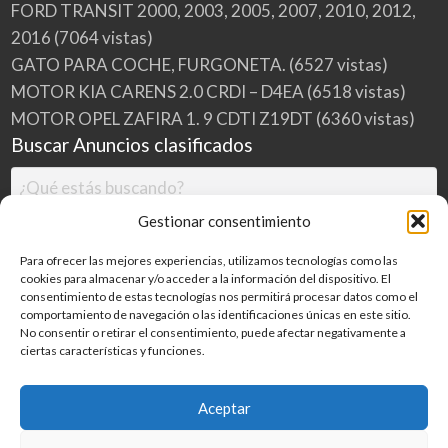
FORD TRANSIT 2000, 2003, 2005, 2007, 2010, 2012,
2016
(7064 vistas)
GATO PARA COCHE, FURGONETA.
(6527 vistas)
MOTOR KIA CARENS 2.0 CRDI – D4EA
(6518 vistas)
MOTOR OPEL ZAFIRA 1. 9 CDTI Z19DT
(6360 vistas)
Buscar Anuncios clasificados
Gestionar consentimiento
Para ofrecer las mejores experiencias, utilizamos tecnologías como las
cookies para almacenar y/o acceder a la información del dispositivo. El
consentimiento de estas tecnologías nos permitirá procesar datos como el
comportamiento de navegación o las identificaciones únicas en este sitio.
No consentir o retirar el consentimiento, puede afectar negativamente a
ciertas características y funciones.
Buscar
Aceptar