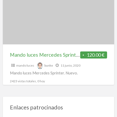
a
Mercedes
t
Sprinter
m
l
Mando luces Mercedes Sprinter
120.00 €
mando luces
bunke
11 junio, 2020
Mando luces Mercedes Sprinter. Nuevo.
2423 vistas totales, 0 hoy
Enlaces patrocinados