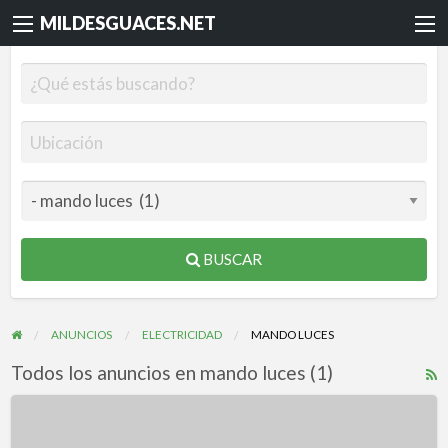
MILDESGUACES.NET
BUSCAR
ANUNCIOS
ELECTRICIDAD
MANDO LUCES
Todos los anuncios en mando luces (1)
R
F
Mando
f
luces