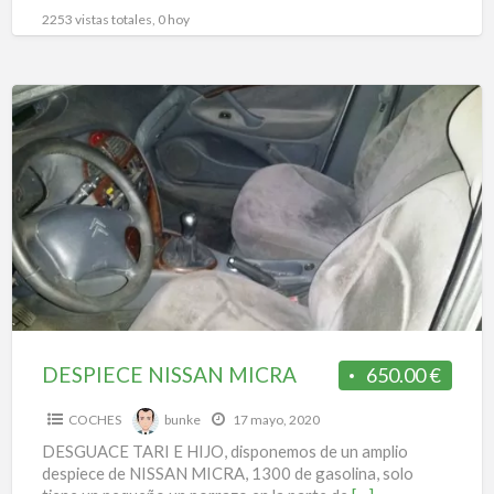
2253 vistas totales, 0 hoy
DESPIECE
NISSAN
MICRA
DESPIECE NISSAN MICRA
650.00 €
COCHES
bunke
17 mayo, 2020
DESGUACE TARI E HIJO, disponemos de un amplio
despiece de NISSAN MICRA, 1300 de gasolina, solo