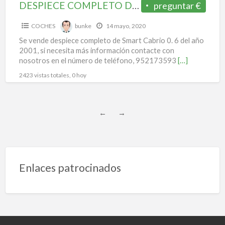
DESPIECE COMPLETO DE SMART CABRIO
preguntar €
COCHES
bunke
14 mayo, 2020
Se vende despiece completo de Smart Cabrio 0. 6 del año
2001, si necesita más información contacte con
nosotros en el número de teléfono, 952173593
[…]
2423 vistas totales, 0 hoy
←
→
Enlaces patrocinados