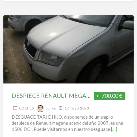
DESPIECE
RENAULT
MEGANE
SCENIC
DESPIECE RENAULT MEGANE SCENIC
700.00 €
COCHES
bunke
17 mayo, 2020
DESGUACE TARI E HIJO, disponemos de un amplio
despiece de Renault megane scenic del año 2007, es una
1500 DCI. Puede visitarnos en nuestro desguace
[…]