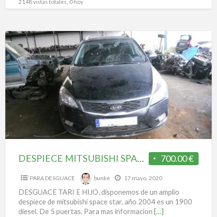
2148 vistas totales, 0 hoy
DESPIECE
MITSUBISHI
SPACE
STAR
DESPIECE MITSUBISHI SPACE STAR
700.00 €
PARA DESGUACE
bunke
17 mayo, 2020
DESGUACE TARI E HIJO, disponemos de un amplio
despiece de mitsubishi space star, año 2004 es un 1900
diesel. De 5 puertas. Para mas informacion
[…]