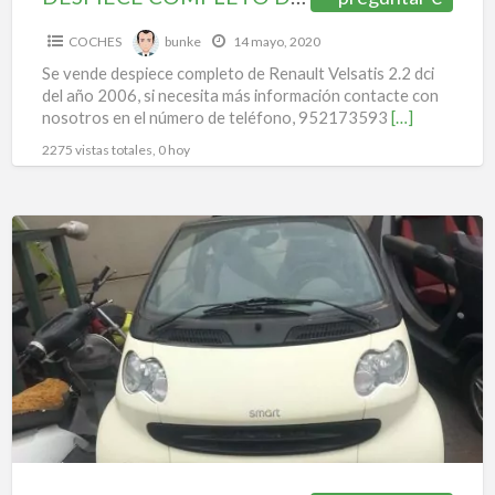
COCHES
bunke
14 mayo, 2020
Se vende despiece completo de Renault Velsatis 2.2 dci
del año 2006, si necesita más información contacte con
nosotros en el número de teléfono, 952173593
[…]
2275 vistas totales, 0 hoy
DESPIECE
COMPLETO
DE
SMART
CABRIO