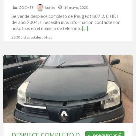
COCHES
bunke
14 mayo, 2020
Se vende despiece completo de Peugeot 807 2. 0 HDI
del año 2004, si necesita más información contacte con
nosotros en el número de teléfono,
[…]
2530 vistas totales, 0 hoy
DESPIECE
COMPLETO
DE
RENAULT
VELSATIS
2.2
DCI
2006
DESPIECE COMPLETO DE RENAULT VELSATIS 2.2 DCI 2006
preguntar €