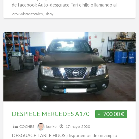
de facebook Auto-desguace Tari e hijo o llamando al
numero
[…]
2298 vistas totales, 0 hoy
DESPIECE
MERCEDES
A170
DESPIECE MERCEDES A170
700.00 €
COCHES
bunke
17 mayo, 2020
DESGUACE TARI E HIJOS, disponemos de un amplio