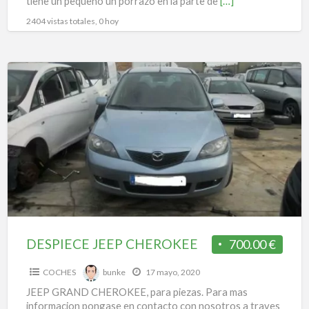
tiene un pequeño un porrazo en la parte de
[…]
2404 vistas totales, 0 hoy
DESPIECE
JEEP
CHEROKEE
DESPIECE JEEP CHEROKEE
700.00 €
COCHES
bunke
17 mayo, 2020
JEEP GRAND CHEROKEE, para piezas. Para mas
informacion pongase en contacto con nosotros a traves