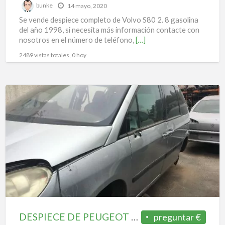
bunke
14 mayo, 2020
Se vende despiece completo de Volvo S80 2. 8 gasolina
del año 1998, si necesita más información contacte con
nosotros en el número de teléfono,
[…]
2489 vistas totales, 0 hoy
DESPIECE
DE
PEUGEOT
807
2.0
HDI
DESPIECE DE PEUGEOT 807 2.0 HDI
preguntar €