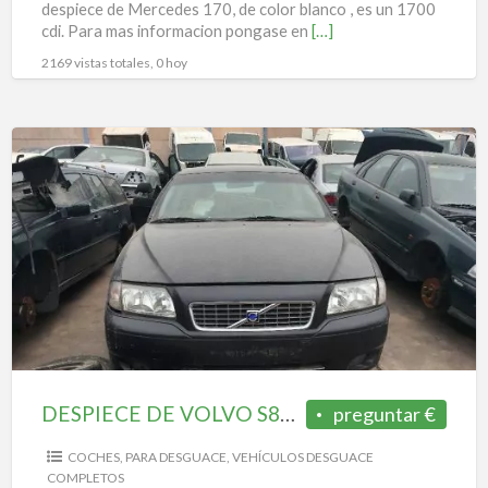
despiece de Mercedes 170, de color blanco , es un 1700
cdi. Para mas informacion pongase en
[…]
2169 vistas totales, 0 hoy
DESPIECE
DE
VOLVO
S80
2.8
DESPIECE DE VOLVO S80 2.8
preguntar €
COCHES
,
PARA DESGUACE
,
VEHÍCULOS DESGUACE
COMPLETOS