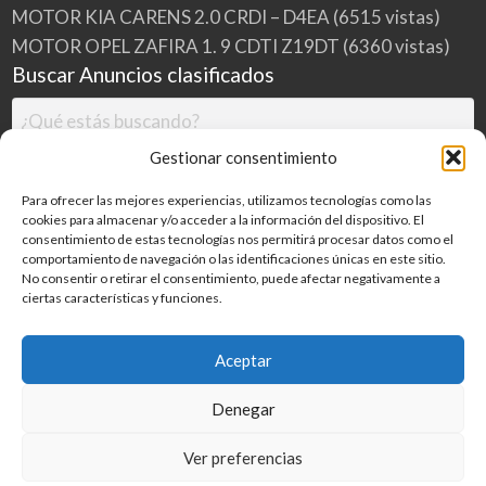
MOTOR KIA CARENS 2.0 CRDI – D4EA
(6515 vistas)
MOTOR OPEL ZAFIRA 1. 9 CDTI Z19DT
(6360 vistas)
Buscar Anuncios clasificados
Gestionar consentimiento
Para ofrecer las mejores experiencias, utilizamos tecnologías como las
cookies para almacenar y/o acceder a la información del dispositivo. El
consentimiento de estas tecnologías nos permitirá procesar datos como el
comportamiento de navegación o las identificaciones únicas en este sitio.
No consentir o retirar el consentimiento, puede afectar negativamente a
ciertas características y funciones.
Buscar
Aceptar
Denegar
Inicio
Categorías
Blog
Ver preferencias
©
2026
MILDESGUACES.NET
| Todos los derechos reservados